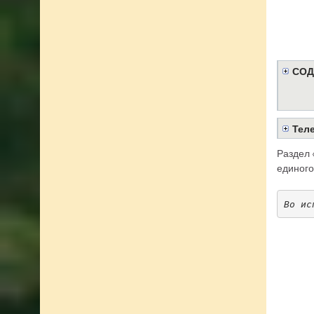
СОД
Тел
Раздел 
единого
Во ис