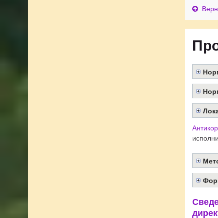
Верн
Про
Нор
Нор
Лок
Антикор
исполни
Мет
Фор
Сведе
дирек