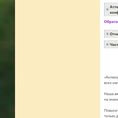
Атт
кон
Обратн
Отч
Час
«Антико
всех на
Наша ва
на знан
Повысит
только 