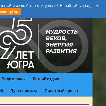
Search for:
а сайте может быть не актуальной. Новый сайт учреждения
suslugi.ru/
Родителям
Летний отдых
К)
Пункт проката
Пилотный проект