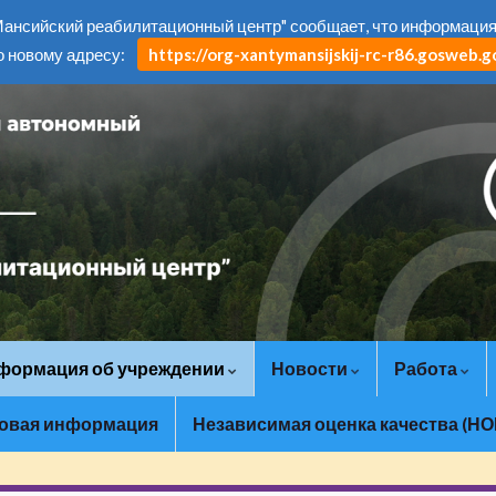
нсийский реабилитационный центр" сообщает, что информация н
о новому адресу:
https://org-xantymansijskij-rc-r86.gosweb.go
формация об учреждении
Новости
Работа
овая информация
Независимая оценка качества (НО