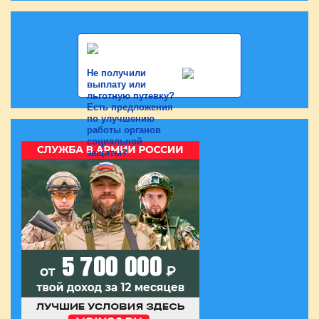
Не получили
выплату или
льготную путевку?
Есть предложения
по улучшению
работы органов
социальной
защиты?