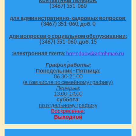
(3467)
351-060
для административно-кадровых вопросов:
(3467)
351-060, доб. 0
для вопросов о социальном обслуживании:
(3467)
351-060, доб. 15
Электронная почта:
hmrcdpov@admhmao.ru
График работы:
Понедельник - Пятница:
06.30-21.00
(в том числе по семейному графику)
Перерыв:
13.00-14.00
суббота:
по отдельному графику
Воскресенье:
Выходной