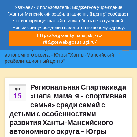
Вкл/
Уважаемый пользователь! Бюджетное учреждение
вык
"Ханты-Мансийский реабилитационный центр" сообщает,
Открыть панель инструментов
Search for:
что информация на сайте может быть не актуальной.
фор
Новый сайт учреждения находится по новому адресу:
пои
https://org-xantymansijskij-rc-
r86.gosweb.gosuslugi.ru/
Бюджетное учреждение Ханты-Мансийского
Вкл/
автономного округа – Югры "Ханты-Мансийский
выкл
реабилитационный центр"
нави
Региональная Спартакиада
ДЕК
15
«Папа, мама, я – спортивная
семья» среди семей с
детьми с особенностями
развития Ханты-Мансийского
автономного округа – Югры