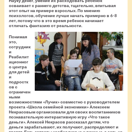
Науку денег, умение их расходовать ребенок
осваивает с раннего детства, тщательно, впитывая
этот опыт на примере взрослых. По мнению
психологов, обучение лучше начать примерно в 6-8
лет, потому что в это время ребенок начинает
отличать фантазию от реальности.
Понимая
это,
сотрудник
и
Реабилит
ационног
о центра
для детей
и
подростк
ов с
ограничен
ными
возможностями «Лучик» совместно с руководителем
проекта «Школа семейной экономики» Алексеем
Некрасовым организовали для своих воспитанников
познавательную интерактивную игру «Что такое
деньги». Алексей Некрасов рассказал детям, что
деньги зарабатывают, их получают, распределяют и
тратят. Есть затраты необходимые и важные, а есть не