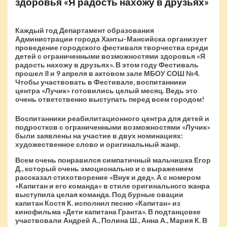
здоровья «Я радость нахожу в друзьях»
Каждый год Департамент образования
Администрации города Ханты-Мансийска организует
проведение городского фестиваля творчества среди
детей с ограниченными возможностями здоровья «Я
радость нахожу в друзьях». В этом году Фестиваль
прошел 8 и 9 апреля в актовом зале МБОУ СОШ №4.
Чтобы участвовать в Фестивале, воспитанники
центра «Лучик» готовились целый месяц. Ведь это
очень ответственно выступать перед всем городом!
Воспитанники реабилитационного центра для детей и
подростков с ограниченными возможностями «Лучик»
были заявлены на участие в двух номинациях:
художественное слово и оригинальный жанр.
Всем очень понравился симпатичный мальчишка Егор
Д., который очень эмоционально и с выражением
рассказал стихотворение «Внук и дед». А с номером
«Капитан и его команда» в стиле оригинального жанра
выступила целая команда. Под бурные овации
капитан Костя К. исполнил песню «Капитан» из
кинофильма «Дети капитана Гранта». В подтанцовке
участвовали Андрей А., Полина Ш., Анна А., Мария К. В