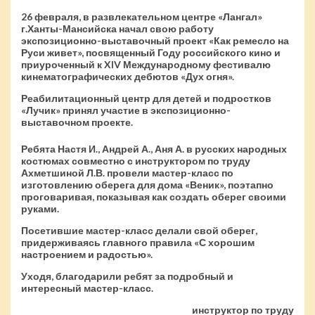
26 февраля, в развлекательном центре «Лангал»
г.Ханты-Мансийска начал свою работу
экспозиционно-выставочный проект «Как ремесло на
Руси живет», посвященный Году российского кино и
приуроченный к XIV Международному фестивалю
кинематографических дебютов «Дух огня».
Реабилитационный центр для детей и подростков
«Лучик» принял участие в экспозиционно-
выставочном проекте.
Ребята Настя И., Андрей А., Аня А. в русских народных
костюмах совместно с инструктором по труду
Ахметшиной Л.В. провели мастер-класс по
изготовлению оберега для дома «Веник», поэтапно
проговаривая, показывая как создать оберег своими
руками.
Посетившие мастер-класс делали свой оберег,
придерживаясь главного правила «С хорошим
настроением и радостью».
Уходя, благодарили ребят за подробный и
интересный мастер-класс.
инструктор по труду