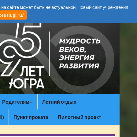
Search for:
а сайте может быть не актуальной. Новый сайт учреждения
suslugi.ru/
Родителям
Летний отдых
К)
Пункт проката
Пилотный проект