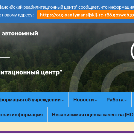
нсийский реабилитационный центр" сообщает, что информация н
о новому адресу:
https://org-xantymansijskij-rc-r86.gosweb.go
формация об учреждении
Новости
Работа
овая информация
Независимая оценка качества (НО