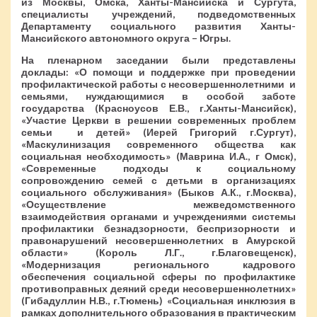
из Москвы, Омска, Ханты-Мансийска и Сургута,
специалисты учреждений, подведомственных
Департаменту социального развития Ханты-
Мансийского автономного округа – Югры.
На пленарном заседании были представлены
доклады: «О помощи и поддержке при проведении
профилактической работы с несовершеннолетними и
семьями, нуждающимися в особой заботе
государства (Красноусов Е.В., г.Ханты-Мансийск),
«Участие Церкви в решении современных проблем
семьи и детей» (Иерей Григорий г.Сургут),
«Маскулинизация современного общества как
социальная необходимость» (Маврина И.А., г Омск),
«Современные подходы к социальному
сопровождению семей с детьми в организациях
социального обслуживания» (Быков А.К., г.Москва),
«Осуществление межведомственного
взаимодействия органами и учреждениями системы
профилактики безнадзорности, беспризорности и
правонарушений несовершеннолетних в Амурской
области» (Король Л.Г., г.Благовещенск),
«Модернизация регионального кадрового
обеспечения социальной сферы по профилактике
противоправных деяний среди несовершеннолетних»
(Гибадуллин Н.В., г.Тюмень) «Социальная инклюзия в
рамках дополнительного образования в практическим