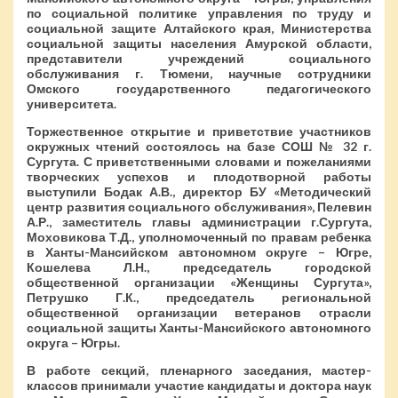
по социальной политике управления по труду и
социальной защите Алтайского края, Министерства
социальной защиты населения Амурской области,
представители учреждений социального
обслуживания г. Тюмени, научные сотрудники
Омского государственного педагогического
университета.
Торжественное открытие и приветствие участников
окружных чтений состоялось на базе СОШ № 32 г.
Сургута. С приветственными словами и пожеланиями
творческих успехов и плодотворной работы
выступили Бодак А.В., директор БУ «Методический
центр развития социального обслуживания», Пелевин
А.Р., заместитель главы администрации г.Сургута,
Моховикова Т.Д., уполномоченный по правам ребенка
в Ханты-Мансийском автономном округе – Югре,
Кошелева Л.Н., председатель городской
общественной организации «Женщины Сургута»,
Петрушко Г.К., председатель региональной
общественной организации ветеранов отрасли
социальной защиты Ханты-Мансийского автономного
округа – Югры.
В работе секций, пленарного заседания, мастер-
классов принимали участие кандидаты и доктора наук